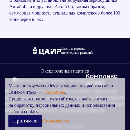
В одном из них установлена модульная зерносушилка
Алтай 42, а в другом - Алтай 65, таким образом,
суммарная мощность сушильных комплексов более 100
тонн зерна в час.
Центр аграрных
инженерных решений
Эксклюзивный партнер
Мы используем cookies для улучшения работы сайта.
Челябинская область, Свердловская область, Курганская
Ознакомиться —
Подробнее
.
область, Тюменская область, Омская область, Красноярский
Продолжая пользоваться сайтом, вы даёте согласие
Край, Республика Хакасия, Иркутская область, Республика
на обработку персональных данных и использования
Бурятия, Амурская область, Республика Казахстан
файлов cookies.
Принимаю
Отказываюсь
© 2026 «ЦАИР»