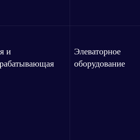
я и
Элеваторное
брабатывающая
оборудование