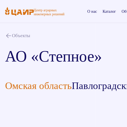
Центр аграрных
О нас
Каталог
Об
инженерных решений
Объекты
АО «Степное»
Омская область
Павлоградск